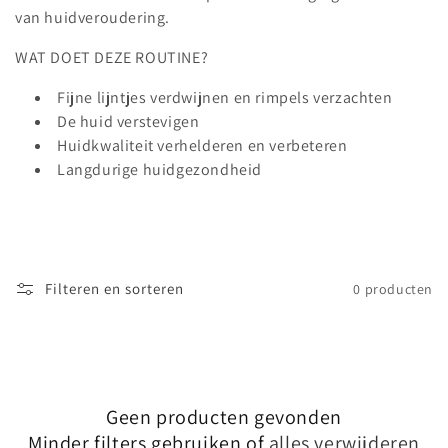
c
van huidveroudering.
t
WAT DOET DEZE ROUTINE?
i
Fijne lijntjes verdwijnen en rimpels verzachten
e
De huid verstevigen
Huidkwaliteit verhelderen en verbeteren
:
Langdurige huidgezondheid
Filteren en sorteren
0 producten
Geen producten gevonden
Minder filters gebruiken of
alles verwijderen