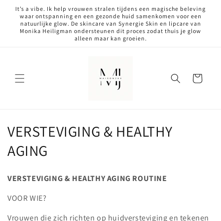
Meteen
It’s a vibe. Ik help vrouwen stralen tijdens een magische beleving
naar de
waar ontspanning en een gezonde huid samenkomen voor een
content
natuurlijke glow. De skincare van Synergie Skin en lipcare van
Monika Heiligman ondersteunen dit proces zodat thuis je glow
alleen maar kan groeien.
Winkelwagen
C
VERSTEVIGING & HEALTHY
o
AGING
l
VERSTEVIGING & HEALTHY AGING ROUTINE
l
VOOR WIE?
e
Vrouwen die zich richten op huidversteviging en tekenen