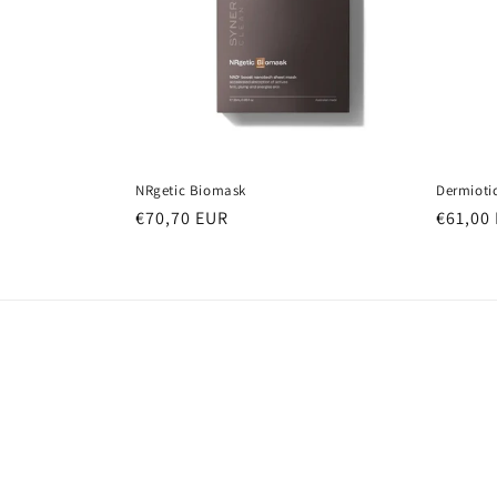
NRgetic Biomask
Dermioti
Normale
€70,70 EUR
Normal
€61,00
prijs
prijs