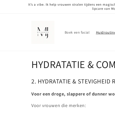
Meteen
It’s a vibe. Ik help vrouwen stralen tijdens een mag
naar de
lipcare van M
content
Boek een facial
Huidroutin
C
HYDRATATIE & CO
o
2. HYDRATATIE & STEVIGHEID 
l
Voor een droge, slappere of dunner w
l
Voor vrouwen die merken: