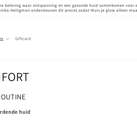
ische beleving waar ontspanning en een gezonde huid samenkomen voor e
onika Heiligman ondersteunen dit proces zodat thuis je glow alleen maa
es
Giftcard
MFORT
ROUTINE
ordende huid