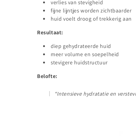
e
verlies van stevigheid
fijne lijntjes worden zichtbaarder
c
huid voelt droog of trekkerig aan
t
Resultaat:
i
diep gehydrateerde huid
meer volume en soepelheid
e
stevigere huidstructuur
Belofte:
:
“Intensieve hydratatie en verstev