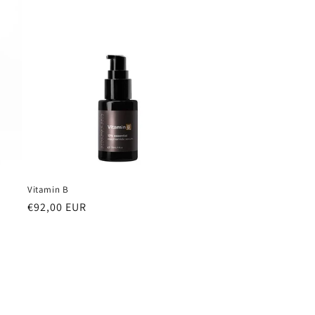
Vitamin B
Normale
€92,00 EUR
prijs