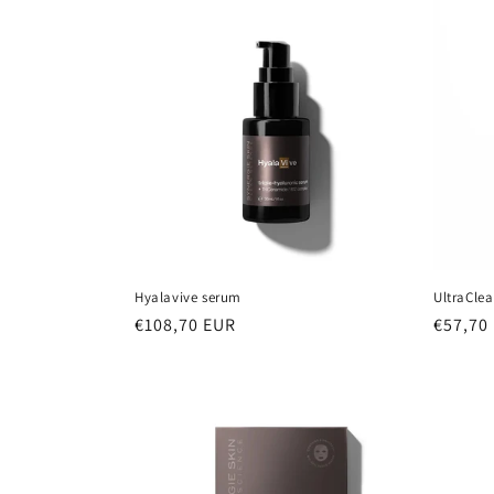
Hyalavive serum
UltraCle
Normale
€108,70 EUR
Normal
€57,70
prijs
prijs