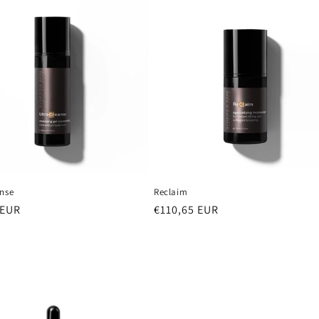
anse
Reclaim
e
 EUR
Normale
€110,65 EUR
prijs